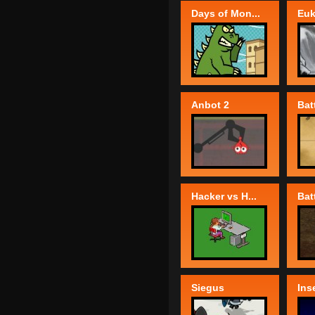
Days of Mon...
Euk
Anbot 2
Batt
Hacker vs H...
Batt
Siegus
Ins