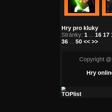
Hry pro kluky
Stránky:
1
...
16
17
36
...
50
<<
>>
Copyright @
Hry onlin