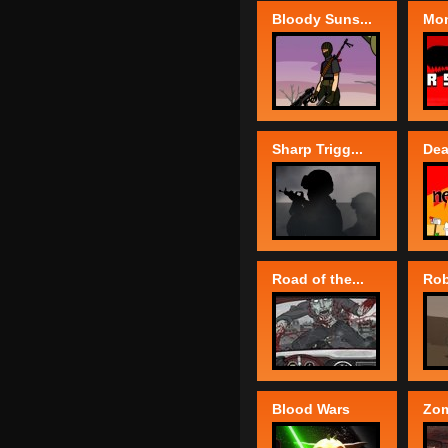
Bloody Suns...
Mon
Sharp Trigg...
Dea
Road of the...
Rob
Blood Wars
Zom