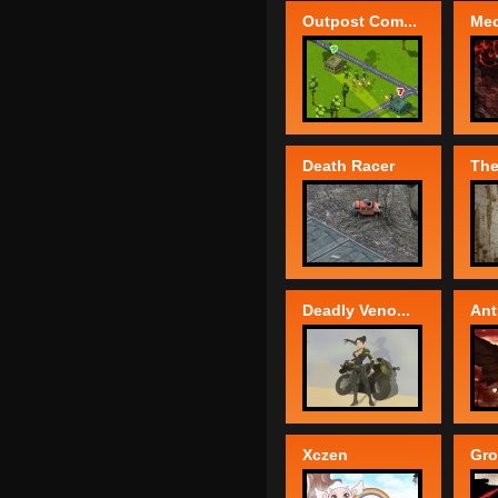
Outpost Com...
Mec
Death Racer
The
Deadly Veno...
Ant
Xczen
Gro