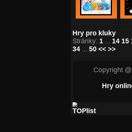
Hry pro kluky
Stránky:
1
...
14
15
34
...
50
<<
>>
Copyright @
Hry onlin