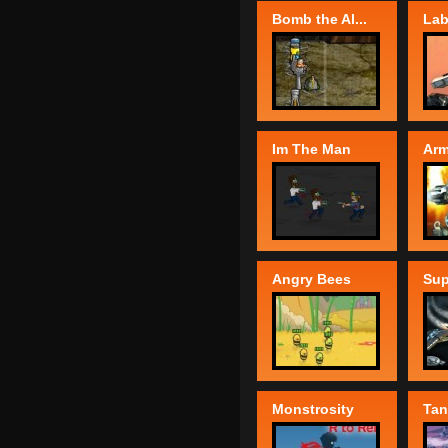
Bomb the Al...
Laby
Im The Man
Arm
Angry Bees
Sup
Monstrosity
Tan