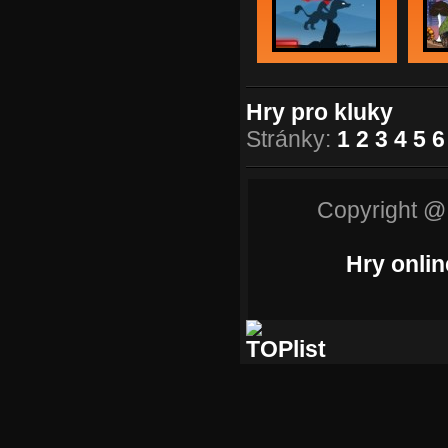
Hry pro kluky
Stránky:
1
2
3
4
5
6
Copyright @
Hry onlin