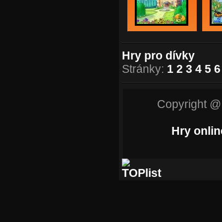
Hry pro dívky
Stránky:
1
2
3
4
5
6
Copyright @
Hry onlin