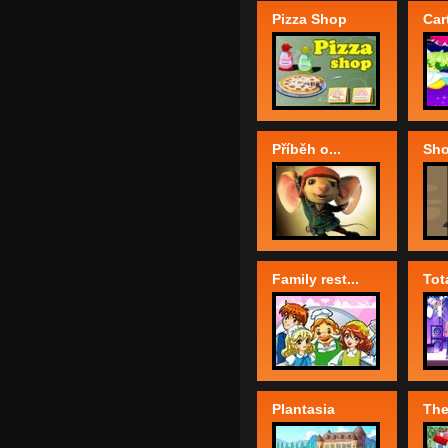
Pizza Shop
Car
Příběh o...
Sho
Family rest...
Tota
Plantasia
The