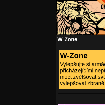
W-Zone
W-Zone
Vylepšujte si armá
přicházejícími nepř
moct zvětšovat své
vylepšovat zbraně 