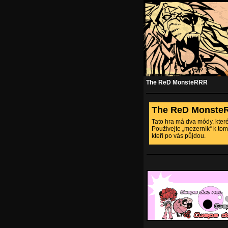
The ReD MonsteRRR
The ReD Monste
Tato hra má dva módy, které
Používejte „mezerník“ k tomu
kteří po vás půjdou.