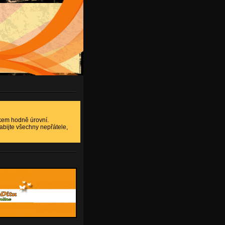
lkem hodně úrovní.
Zabijte všechny nepřátele,