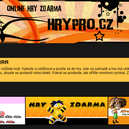
RRR
 můžete hrát. Vyberte si obtížnost a pusťte se do hry. Jste na zahradě a hra má ce
, abyste se postavili nebo klekli. Pokud se postavíte, tak střílíte mnohem rychleji. 