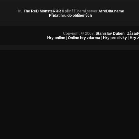
Hru
The ReD MonsteRRR
ti přináší herní server
AfroDita.name
Přidat hru do oblíbených
Copyright @ 2008,
Stanislav Duben
|
Zásady
Hry online
|
Online hry zdarma
|
Hry pro dívky
|
Hry 