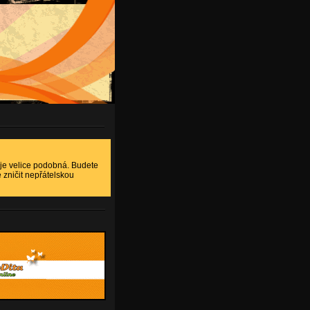
 je velice podobná. Budete
e zničit nepřátelskou