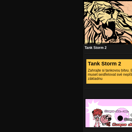
Tank Storm 2
Tank Storm 2
Zahrajte si tankovou bitvu.
muset sestřelovat své nepřát
základnu