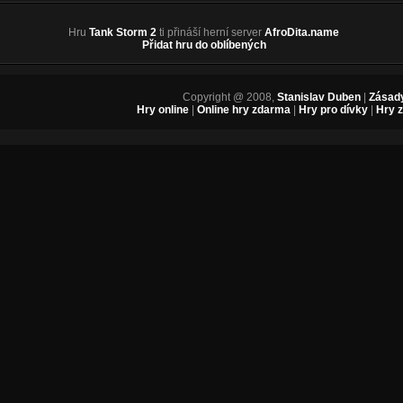
Hru
Tank Storm 2
ti přináší herní server
AfroDita.name
Přidat hru do oblíbených
Copyright @ 2008,
Stanislav Duben
|
Zásady
Hry online
|
Online hry zdarma
|
Hry pro dívky
|
Hry 