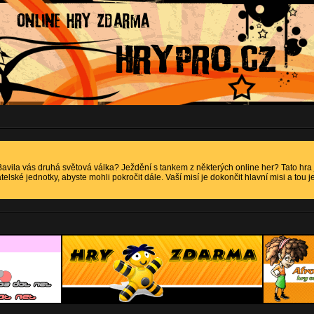
 Bavila vás druhá světová válka? Ježdění s tankem z některých online her? Tato hra
elské jednotky, abyste mohli pokročit dále. Vaší misí je dokončit hlavní misi a tou j