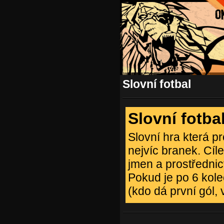
Slovní fotbal
Slovní fotba
Slovní hra která p
nejvíc branek. Cíl
jmen a prostřednic
Pokud je po 6 kole
(kdo dá první gól, 