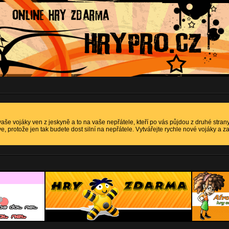
vaše vojáky ven z jeskyně a to na vaše nepřátele, kteří po vás půjdou z druhé strany
e, protože jen tak budete dost silní na nepřátele. Vytvářejte rychle nové vojáky a 