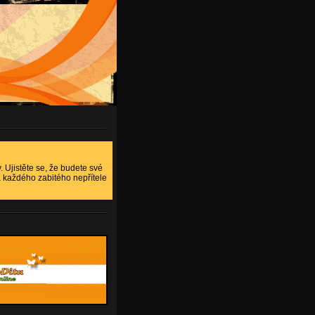
. Ujistěte se, že budete své
za každého zabitého nepřítele