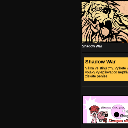
Shadow War
Shadow War
Válka ve stínu tmy. Vyšlete 
vojáky vylepšovat co nejdřív
získáte peníze.