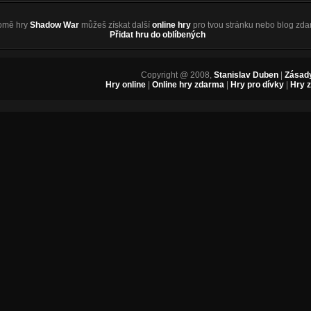
omě hry
Shadow War
můžeš získat další
online hry
pro tvou stránku nebo blog zda
Přidat hru do oblíbených
Copyright @ 2008,
Stanislav Duben
|
Zásady
Hry online
|
Online hry zdarma
|
Hry pro dívky
|
Hry 