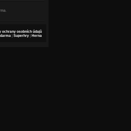
rma.
 ochrany osobních údajů
zdarma
|
Superhry
|
Herna