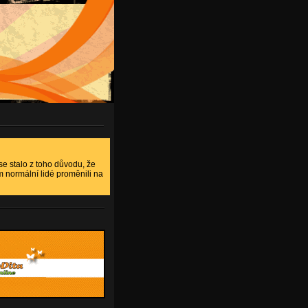
 se stalo z toho důvodu, že
m normální lidé proměnili na