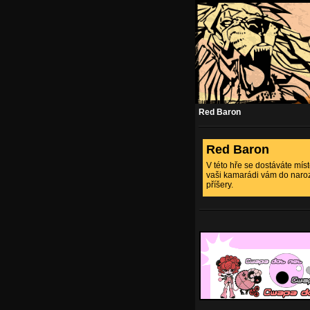
Red Baron
Red Baron
V této hře se dostáváte míst
vaši kamarádi vám do naroze
příšery.