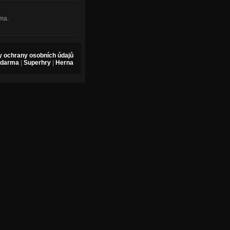
ma.
 ochrany osobních údajů
zdarma
|
Superhry
|
Herna