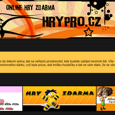
o do bitevní arény, tak na veřejné prostranství, kde budete zabíjet nevinné lidi. Vše
ninového dárku, což byla pizza, dali trošku houbičky a tak se vám stalo, že se vá