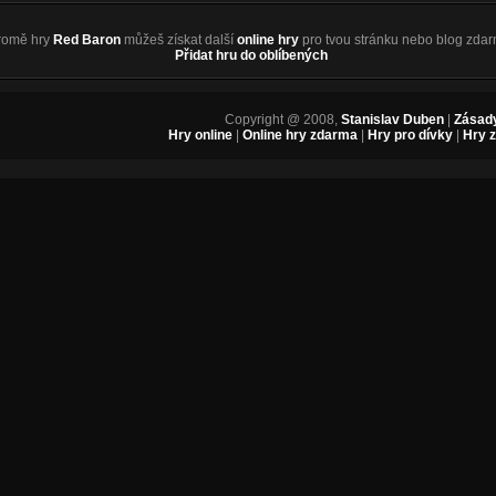
romě hry
Red Baron
můžeš získat další
online hry
pro tvou stránku nebo blog zdar
Přidat hru do oblíbených
Copyright @ 2008,
Stanislav Duben
|
Zásady
Hry online
|
Online hry zdarma
|
Hry pro dívky
|
Hry 