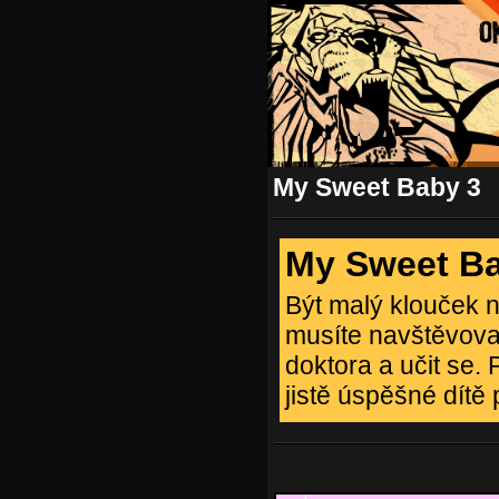
My Sweet Baby 3
My Sweet B
Být malý klouček n
musíte navštěvovat 
doktora a učit se.
jistě úspěšné dítě