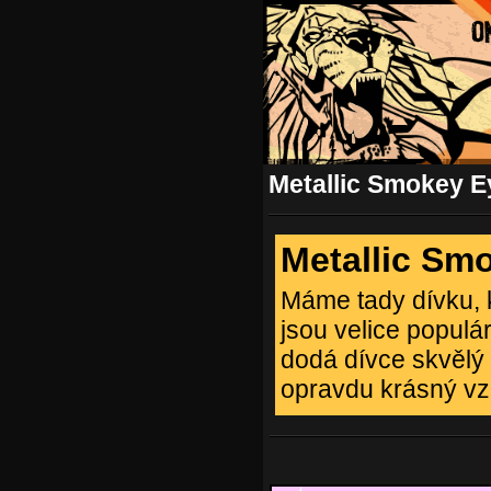
Metallic Smokey E
Metallic Sm
Máme tady dívku, k
jsou velice populá
dodá dívce skvělý 
opravdu krásný vz