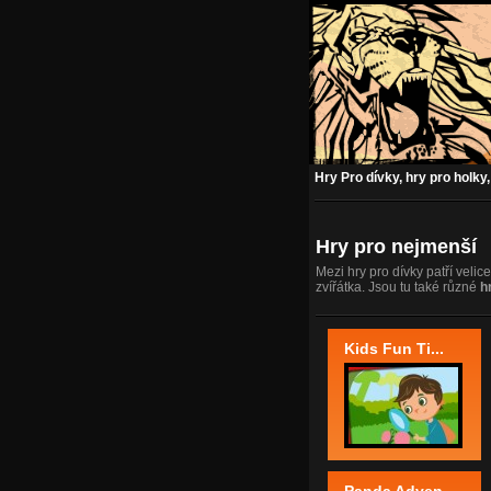
Hry Pro dívky, hry pro holky,
Hry pro nejmenší
Mezi hry pro dívky patří veli
zvířátka. Jsou tu také různé
h
Kids Fun Ti...