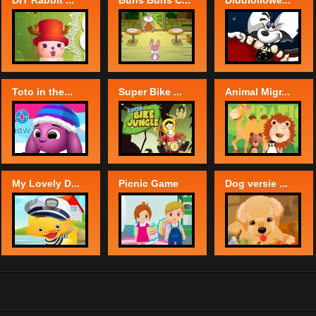
DIY Rabbit ...
Buns Buns C...
Diddlollowe...
Toto in the...
Super Bike ...
Animal Migr...
My Lovely D...
Picnic Game
Dog versie ...