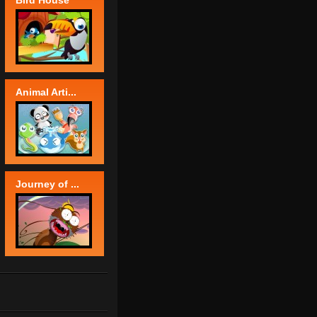
Bird House
Animal Arti...
Journey of ...