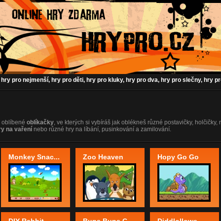
 hry pro nejmenší, hry pro děti, hry pro kluky, hry pro dva, hry pro slečny, hry p
ce oblíbené
oblíkačky
, ve kterých si vybíráš jak oblékneš různé postavičky, holčičky, 
ry na vaření
nebo různé hry na líbání, pusinkování a zamilování.
Monkey Snac...
Zoo Heaven
Hopy Go Go