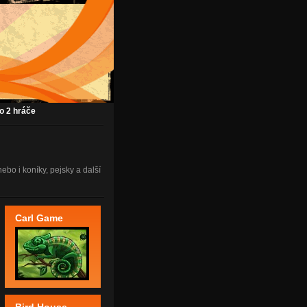
ro 2 hráče
nebo i koníky, pejsky a další
Carl Game