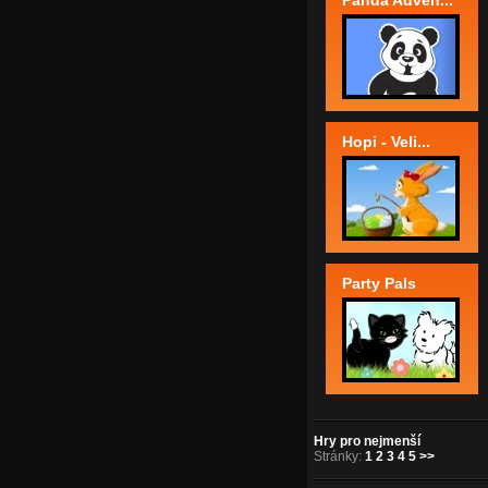
Panda Adven...
Hopi - Veli...
Party Pals
Hry pro nejmenší
Stránky:
1
2
3
4
5
>>