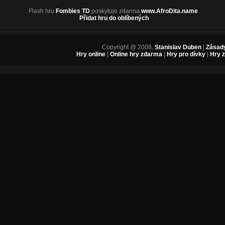
Flash hru
Fombies TD
poskytuje zdarma
www.AfroDita.name
.
Přidat hru do oblíbených
Copyright @ 2008,
Stanislav Duben
|
Zásady
Hry online
|
Online hry zdarma
|
Hry pro dívky
|
Hry 