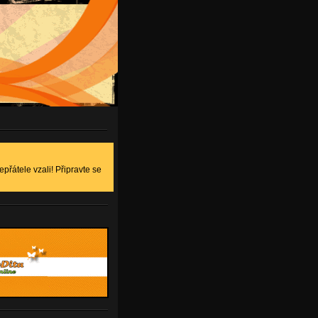
epřátele vzali! Připravte se