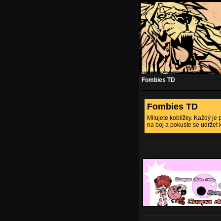
Fombies TD
Fombies TD
Milujete koblížky. Každý je 
na boj a pokuste se udržet 