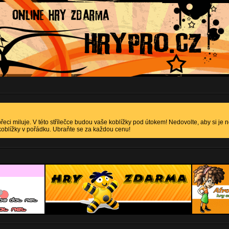
přeci miluje. V této střílečce budou vaše koblížky pod útokem! Nedovolte, aby si je n
koblížky v pořádku. Ubraňte se za každou cenu!