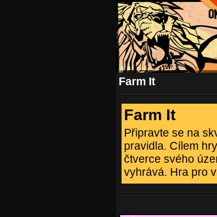
Farm It
Farm It
Připravte se na sk
pravidla. Cílem hry
čtverce svého územ
vyhrává. Hra pro v