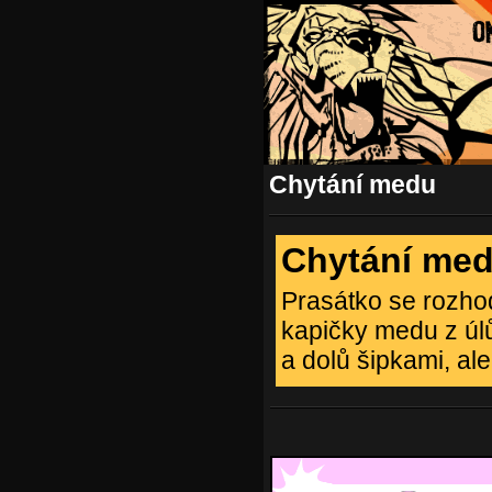
Chytání medu
Chytání me
Prasátko se rozho
kapičky medu z úl
a dolů šipkami, ale