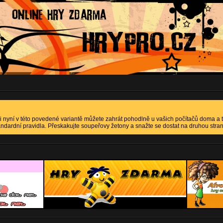
u si nyní v této povedené variantě můžete zahrát pohodlně u vašich počítačů doma a 
andardní pravidla. Přeskakujte soupeřovy žetony a snažte se dostat na druhou stra