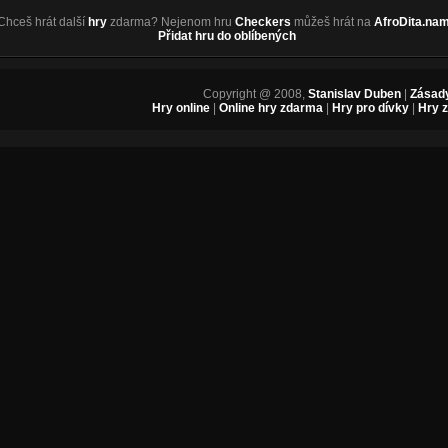
Chceš hrát další
hry
zdarma? Nejenom hru
Checkers
můžeš hrát na
AfroDita.na
Přidat hru do oblíbených
Copyright @ 2008,
Stanislav Duben
|
Zásady
Hry online
|
Online hry zdarma
|
Hry pro dívky
|
Hry 