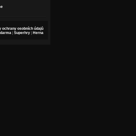
me
 ochrany osobních údajů
zdarma
|
Superhry
|
Herna