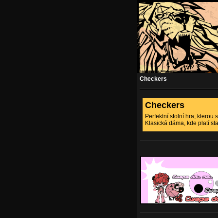
Checkers
Checkers
Perfektní stolní hra, ktero
Klasická dáma, kde platí st