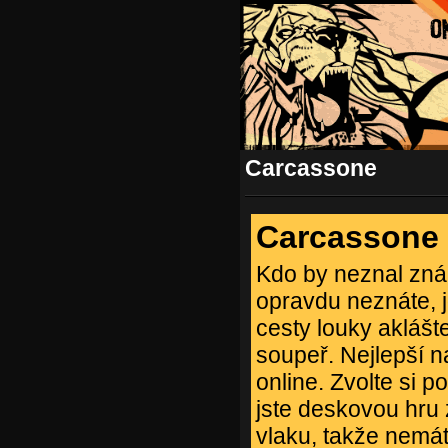
Carcassone
Carcassone
Kdo by neznal zn
opravdu neznáte, j
cesty louky aklášt
soupeř. Nejlepší 
online. Zvolte si p
jste deskovou hru
vlaku, takže nemát