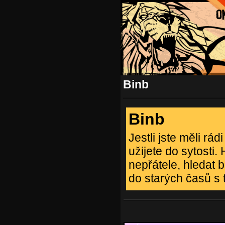
Binb
Binb
Jestli jste měli r
užijete do sytosti.
nepřátele, hledat 
do starých časů s t