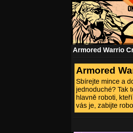
Armored Warrio C
Armored War
Sbírejte mince a d
jednoduché? Tak t
hlavně roboti, kte
vás je, zabijte ro