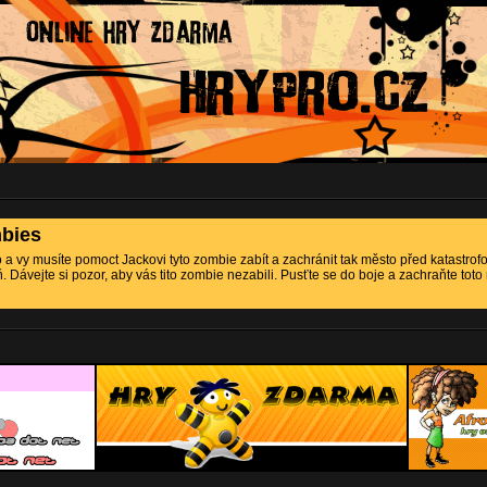
mbies
a vy musíte pomoct Jackovi tyto zombie zabít a zachránit tak město před katastrofo
 Dávejte si pozor, aby vás tito zombie nezabili. Pusťte se do boje a zachraňte tot