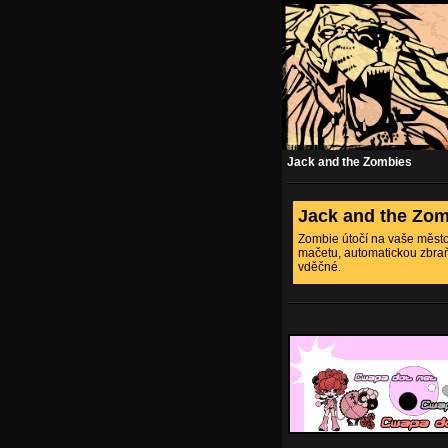
Jack and the Zombies
Jack and the Zo
Zombie útočí na vaše město 
mačetu, automatickou zbraň.
vděčné.