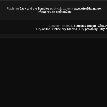
Flash hru
Jack and the Zombies
poskytuje zdarma
www.AfroDita.name
.
Přidat hru do oblíbených
Copyright @ 2008,
Stanislav Duben
|
Zásady
Hry online
|
Online hry zdarma
|
Hry pro dívky
|
Hry 