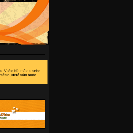
u. V této hře máte u sebe
o město, které vám bude